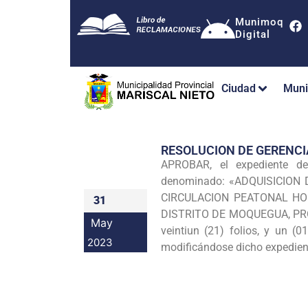
Munimoq
Digital
Ciudad
Muni
RESOLUCION DE GERENCI
APROBAR, el expediente de 
denominado: «ADQUISICION
CIRCULACION PEATONAL HOR
31
DISTRITO DE MOQUEGUA, PRO
May
veintiun (21) folios, y un (0
2023
modificándose dicho expedient