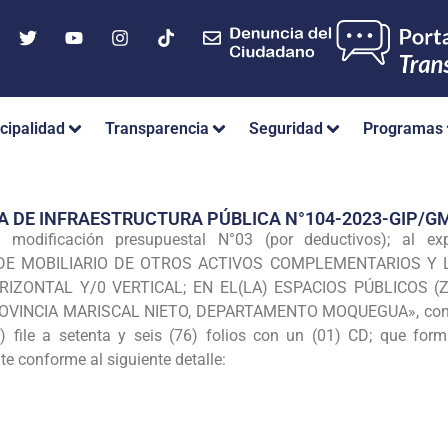
cipalidad
Transparencia
Seguridad
Programas
A DE INFRAESTRUCTURA PÚBLICA N°104-2023-GIP/
modificación presupuestal N°03 (por deductivos); al exp
 DE MOBILIARIO DE OTROS ACTIVOS COMPLEMENTARIOS Y 
IZONTAL Y/0 VERTICAL; EN EL(LA) ESPACIOS PÚBLICOS 
VINCIA MARISCAL NIETO, DEPARTAMENTO MOQUEGUA», con CUI
1) file a setenta y seis (76) folios con un (01) CD; que form
e conforme al siguiente detalle: