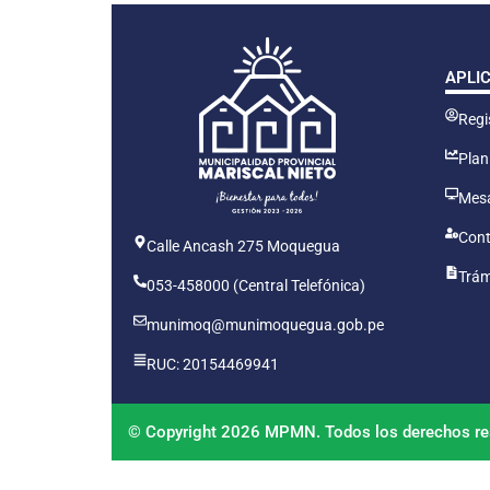
APLI
Regis
Plan
Mesa
Cont
Calle Ancash 275 Moquegua
Trám
053-458000 (Central Telefónica)
munimoq@munimoquegua.gob.pe
RUC: 20154469941
© Copyright 2026 MPMN. Todos los derechos re