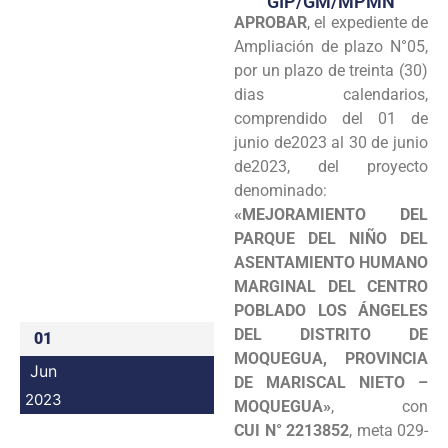
GIP/GM/MPMN
APROBAR
, el expediente de
Programas
Ampliación de plazo N°05,
Intranet
por un plazo de treinta (30)
dias calendarios,
comprendido del 01 de
junio de2023 al 30 de junio
de2023, del proyecto
denominado:
«MEJORAMIENTO DEL
PARQUE DEL NIÑO DEL
ASENTAMIENTO HUMANO
MARGINAL DEL CENTRO
POBLADO LOS ÁNGELES
DEL DISTRITO DE
01
MOQUEGUA, PROVINCIA
Jun
DE MARISCAL NIETO –
2023
MOQUEGUA»
, con
CUI N° 2213852
, meta 029-