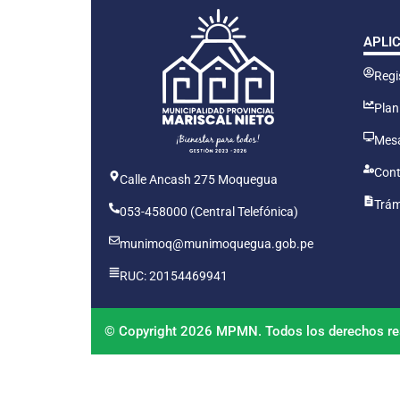
APLI
Regis
Plan
Mesa
Cont
Calle Ancash 275 Moquegua
Trám
053-458000 (Central Telefónica)
munimoq@munimoquegua.gob.pe
RUC: 20154469941
© Copyright 2026 MPMN. Todos los derechos re