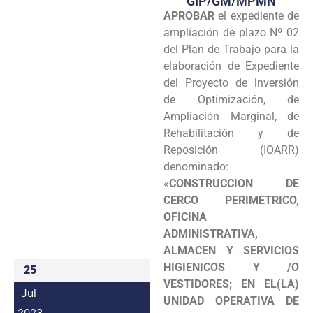
GIP/GM/MPMN
APROBAR
el expediente de
Programas
ampliación de plazo Nº 02
Intranet
del Plan de Trabajo para la
elaboración de Expediente
del Proyecto de lnversión
de Optimización, de
Ampliación Marginal, de
Rehabilitación y de
Reposición (IOARR)
denominado:
«
CONSTRUCCION DE
CERCO PERIMETRICO,
OFICINA
ADMINISTRATIVA,
ALMACEN Y SERVICIOS
HIGIENICOS Y /O
25
VESTIDORES; EN EL(LA)
Jul
UNIDAD OPERATIVA DE
2023