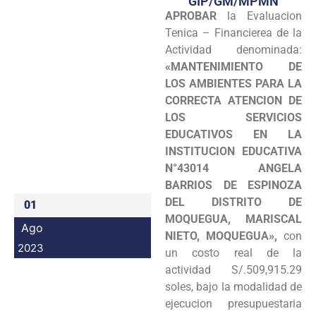
GIP/GM/MPMN
APROBAR
la Evaluacion
Programas
Tenica – Financierea de la
Intranet
Actividad denominada:
«MANTENIMIENTO DE
LOS AMBIENTES PARA LA
CORRECTA ATENCION DE
LOS SERVICIOS
EDUCATIVOS EN LA
INSTITUCION EDUCATIVA
N°43014 ANGELA
BARRIOS DE ESPINOZA
DEL DISTRITO DE
01
MOQUEGUA, MARISCAL
Ago
NIETO, MOQUEGUA»,
con
2023
un costo real de la
actividad S/.509,915.29
soles, bajo la modalidad de
ejecucion presupuestaria