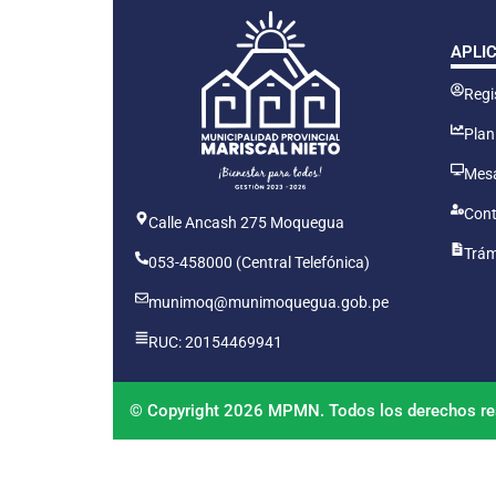
APLI
Regis
Plan
Mesa
Cont
Calle Ancash 275 Moquegua
Trám
053-458000 (Central Telefónica)
munimoq@munimoquegua.gob.pe
RUC: 20154469941
© Copyright 2026 MPMN. Todos los derechos re