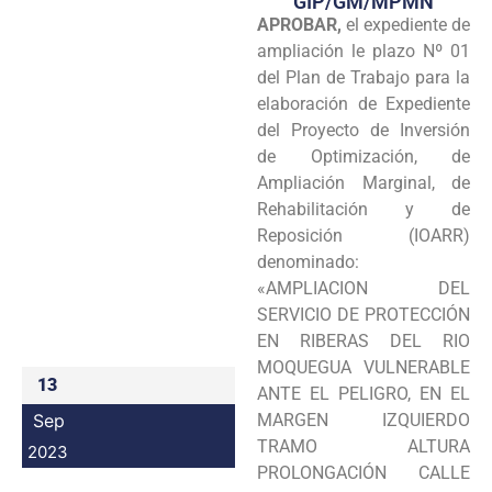
GIP/GM/MPMN
APROBAR,
el expediente de
Programas
ampliación le plazo Nº 01
Intranet
del Plan de Trabajo para la
elaboración de Expediente
del Proyecto de Inversión
de Optimización, de
Ampliación Marginal, de
Rehabilitación y de
Reposición (IOARR)
denominado:
«AMPLIACION DEL
SERVICIO DE PROTECCIÓN
EN RIBERAS DEL RIO
MOQUEGUA VULNERABLE
13
ANTE EL PELIGRO, EN EL
Sep
MARGEN IZQUIERDO
TRAMO ALTURA
2023
PROLONGACIÓN CALLE