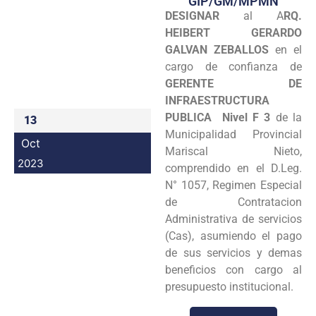
GIP/GM/MPMN
DESIGNAR
al A
RQ.
Programas
HEIBERT GERARDO
Intranet
GALVAN ZEBALLOS
en el
cargo de confianza de
GERENTE DE
INFRAESTRUCTURA
PUBLICA Nivel F 3
de la
13
Municipalidad Provincial
Oct
Mariscal Nieto,
2023
comprendido en el D.Leg.
N° 1057, Regimen Especial
de Contratacion
Administrativa de servicios
(Cas), asumiendo el pago
de sus servicios y demas
beneficios con cargo al
presupuesto institucional.