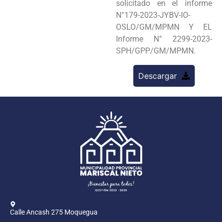
solicitado en el informe
N°179-2023-JYBV-IO-
OSLO/GM/MPMN Y EL
Informe N° 2299-2023-
SPH/GPP/GM/MPMN.
Descargar
Calle Ancash 275 Moquegua