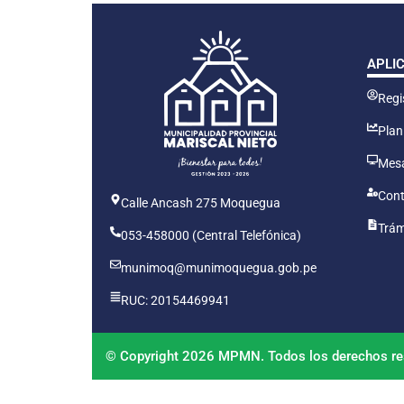
APLI
Regis
Plan
Mesa
Cont
Calle Ancash 275 Moquegua
Trám
053-458000 (Central Telefónica)
munimoq@munimoquegua.gob.pe
RUC: 20154469941
© Copyright 2026 MPMN. Todos los derechos re