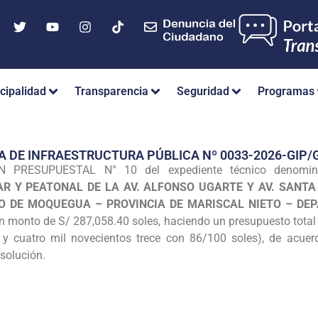
cipalidad
Transparencia
Seguridad
Programas
A DE INFRAESTRUCTURA PÚBLICA Nº 0033-2026-GI
 PRESUPUESTAL N° 10 del expediente técnico denomi
AR Y PEATONAL DE
LA AV. ALFONSO UGARTE Y AV. SANTA
ITO DE MOQUEGUA – PROVINCIA DE MARISCAL NIETO – D
n monto de S/ 287,058.40 soles, haciendo un presupuesto total 
a y cuatro mil novecientos trece con 86/100 soles), de acue
esolución.