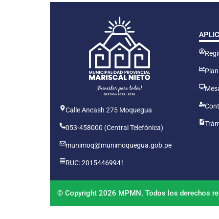
APLI
Regis
Plan
Mesa
Cont
Calle Ancash 275 Moquegua
Trám
053-458000 (Central Telefónica)
munimoq@munimoquegua.gob.pe
RUC: 20154469941
© Copyright 2026 MPMN. Todos los derechos re