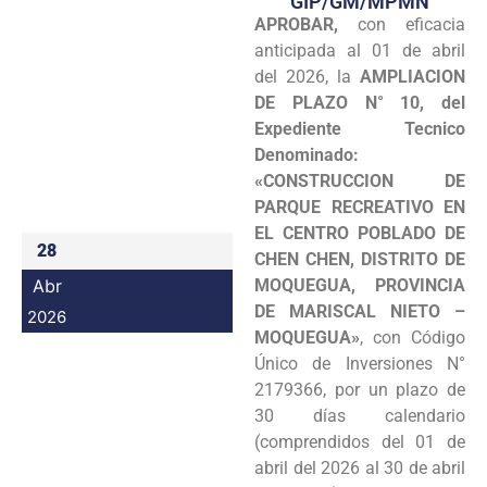
GIP/GM/MPMN
APROBAR,
con eficacia
Programas
anticipada al 01 de abril
Intranet
del 2026, la
AMPLIACION
DE PLAZO N° 10, del
Expediente Tecnico
Denominado:
«CONSTRUCCION DE
PARQUE RECREATIVO EN
EL CENTRO POBLADO DE
28
CHEN CHEN, DISTRITO DE
Abr
MOQUEGUA, PROVINCIA
DE MARISCAL NIETO –
2026
MOQUEGUA»
, con Código
Único de Inversiones N°
2179366, por un plazo de
30 días calendario
(comprendidos del 01 de
abril del 2026 al 30 de abril