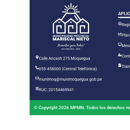
APLI
Regis
Plan
Mesa
Cont
Calle Ancash 275 Moquegua
Trám
053-458000 (Central Telefónica)
munimoq@munimoquegua.gob.pe
RUC: 20154469941
© Copyright 2026 MPMN. Todos los derechos re