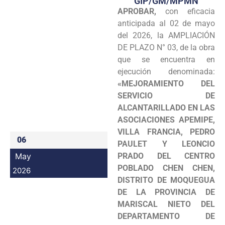
GIP/GM/MPMN
APROBAR,
con eficacia
Programas
anticipada al 02 de mayo
Intranet
del 2026, la AMPLIACIÓN
DE PLAZO N° 03, de la obra
que se encuentra en
ejecución denominada:
«MEJORAMIENTO DEL
SERVICIO DE
ALCANTARILLADO EN LAS
ASOCIACIONES APEMIPE,
VILLA FRANCIA, PEDRO
06
PAULET Y LEONCIO
May
PRADO DEL CENTRO
POBLADO CHEN CHEN,
2026
DISTRITO DE MOQUEGUA
DE LA PROVINCIA DE
MARISCAL NIETO DEL
DEPARTAMENTO DE