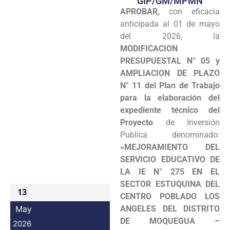
GIP/GM/MPMN
APROBAR,
con eficacia
Programas
anticipada al 01 de mayo
Intranet
del 2026, la
MODIFICACION
PRESUPUESTAL N° 05 y
AMPLIACION DE PLAZO
N° 11 del Plan de Trabajo
para la elaboración del
expediente técnico del
Proyecto
de Inversión
Publica denominado:
«MEJORAMIENTO DEL
SERVICIO EDUCATIVO DE
LA IE
N° 275 EN EL
SECTOR ESTUQUINA DEL
13
CENTRO POBLADO LOS
May
ANGELES DEL DISTRITO
DE MOQUEGUA –
2026