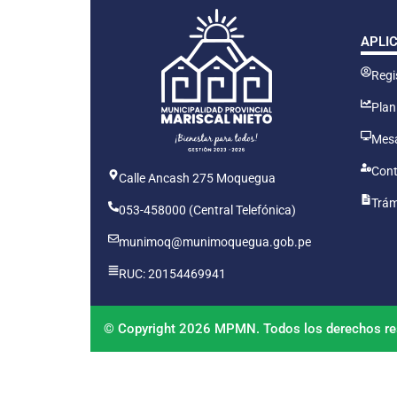
APLI
Regis
Plan
Mesa
Cont
Calle Ancash 275 Moquegua
Trám
053-458000 (Central Telefónica)
munimoq@munimoquegua.gob.pe
RUC: 20154469941
© Copyright 2026 MPMN. Todos los derechos re