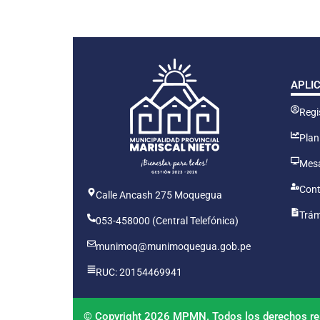
APLI
Regis
Plan
Mesa
Cont
Calle Ancash 275 Moquegua
Trám
053-458000 (Central Telefónica)
munimoq@munimoquegua.gob.pe
RUC: 20154469941
© Copyright 2026 MPMN. Todos los derechos re