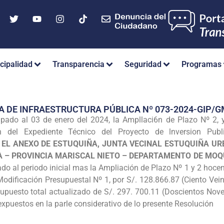
cipalidad
Transparencia
Seguridad
Programas
A DE INFRAESTRUCTURA PÚBLICA Nº 073-2024-GIP
cipado al 03 de enero del 2024, la Ampllaci6n de Plazo Nº 2, 
on del Expediente Técnico del Proyecto de lnversion Pub
 EL ANEXO DE ESTUQUIÑA, JUNTA VECINAL ESTUQUIÑA UR
A – PROVINCIA MARISCAL NIETO – DEPARTAMENTO DE MO
do al periodo inicial mas la Ampliación de Plazo Nº 1 y 2 hocen
Modificación Presupuestal Nº 1, por S/. 128.866.87 (Ciento Vei
upuesto total actualizado de S/. 297. 700.11 (Doscientos Nove
puestos en la parle considerativo de lo presente Resolución