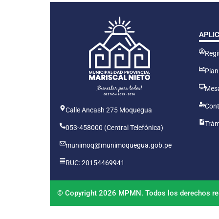
APLI
Regis
Plan
Mesa
Cont
Calle Ancash 275 Moquegua
Trám
053-458000 (Central Telefónica)
munimoq@munimoquegua.gob.pe
RUC: 20154469941
© Copyright 2026 MPMN. Todos los derechos re