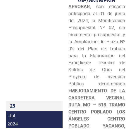
GIP/GM/MPMN
APROBAR,
con eficacia
Programas
anticipada al 01 de junio
Intranet
del 2024, la Modificacion
Presupuestal Nº 02, sin
incremento presupuestal y
la Ampliación de Plazo Nº
02, del Plan de Trabajo
para lo Elaboracion del
Expediente Técnico de
Saldos de Obra del
Proyecto de Inversión
Publica denominado
«MEJORAMIENTO DE LA
CARRETERA VECINAL
RUTA MO – 518 TRAMO
25
CENTRO POBLADO LOS
Jul
ÁNGELES- CENTRO
2024
POBLADO YACANGO,