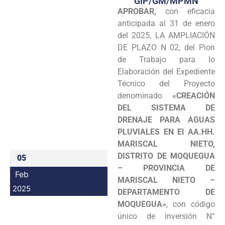
GIP/GM/MPMN
APROBAR,
con eficacia
Programas
anticipada al 31 de enero
Intranet
del 2025, LA AMPLIACIÓN
DE PLAZO N 02, del Pion
de Trabajo para lo
Elaboración del Expediente
Técnico del Proyecto
denominado
«CREACIÓN
DEL SISTEMA DE
DRENAJE PARA AGUAS
PLUVIALES EN El AA.HH.
MARISCAL NIETO,
DISTRITO DE MOQUEGUA
05
– PROVINCIA DE
Feb
MARISCAL NIETO –
2025
DEPARTAMENTO DE
MOQUEGUA»
, con código
único de inversión N°