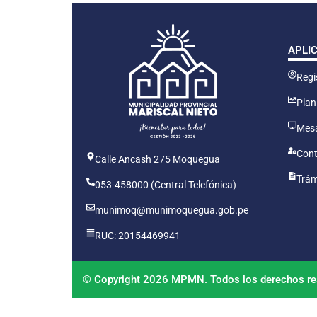
APLI
Regis
Plan
Mesa
Cont
Calle Ancash 275 Moquegua
Trám
053-458000 (Central Telefónica)
munimoq@munimoquegua.gob.pe
RUC: 20154469941
© Copyright 2026 MPMN. Todos los derechos re