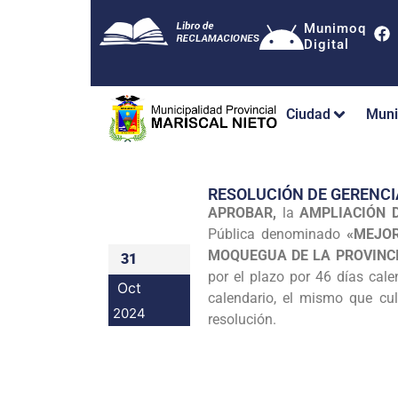
Munimoq
Digital
Ciudad
Muni
RESOLUCIÓN DE GERENCI
APROBAR,
la
AMPLIACIÓN D
Pública denominado
«MEJOR
MOQUEGUA DE LA PROVINC
31
por el plazo por 46 días cale
Oct
calendario, el mismo que cu
2024
resolución.