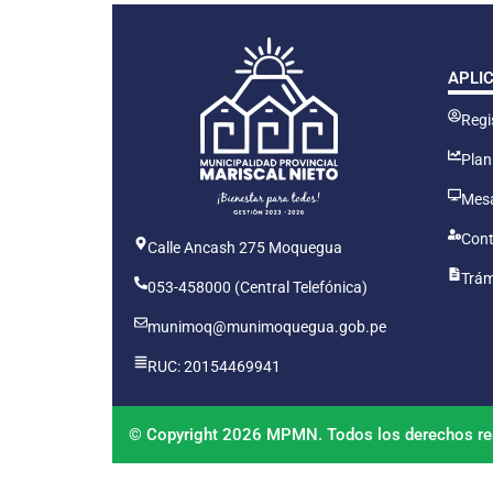
APLI
Regis
Plan
Mesa
Cont
Calle Ancash 275 Moquegua
Trám
053-458000 (Central Telefónica)
munimoq@munimoquegua.gob.pe
RUC: 20154469941
© Copyright 2026 MPMN. Todos los derechos re