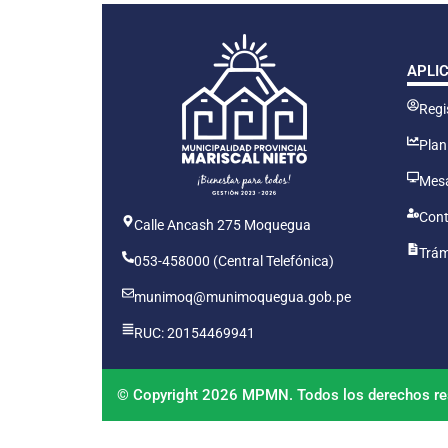
APLI
Regis
Plan
Mesa
Cont
Calle Ancash 275 Moquegua
Trám
053-458000 (Central Telefónica)
munimoq@munimoquegua.gob.pe
RUC: 20154469941
© Copyright 2026 MPMN. Todos los derechos re