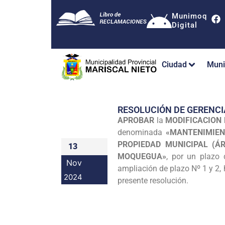
Munimoq
Digital
Ciudad
Muni
RESOLUCIÓN DE GERENCI
APROBAR
la
MODIFICACION 
denominada
«MANTENIMIEN
PROPIEDAD MUNICIPAL (Á
13
MOQUEGUA»
, por un plazo 
Nov
ampliación de plazo Nº 1 y 2, 
2024
presente resolución.