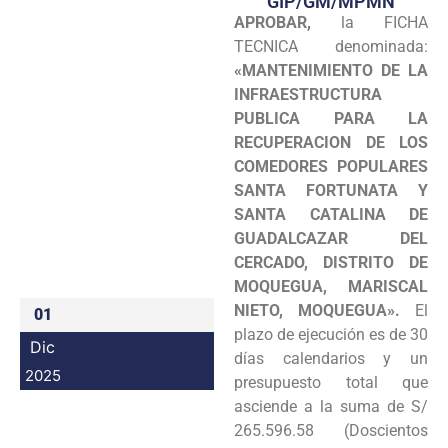
GIP/GM/MPMN
APROBAR,
la FICHA
Programas
TECNICA denominada:
Intranet
«MANTENIMIENTO DE LA
INFRAESTRUCTURA
PUBLICA PARA LA
RECUPERACION DE LOS
COMEDORES POPULARES
SANTA FORTUNATA Y
SANTA CATALINA DE
GUADALCAZAR DEL
CERCADO, DISTRITO DE
MOQUEGUA, MARISCAL
NIETO, MOQUEGUA».
El
01
plazo de ejecución es de 30
Dic
días calendarios y un
2025
presupuesto total que
asciende a la suma de S/
265.596.58 (Doscientos