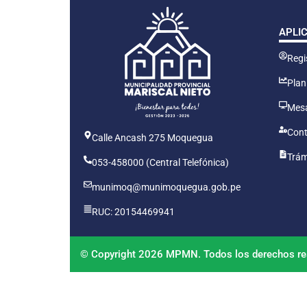
APLI
Regis
Plan
Mesa
Cont
Calle Ancash 275 Moquegua
Trám
053-458000 (Central Telefónica)
munimoq@munimoquegua.gob.pe
RUC: 20154469941
© Copyright 2026 MPMN. Todos los derechos re