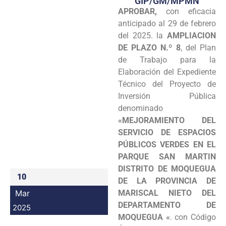
GIP/GM/MPMN
APROBAR,
con eficacia
Programas
anticipado al 29 de febrero
Intranet
del 2025. la
AMPLIACION
DE PLAZO N.º 8
, del Plan
de Trabajo para la
Elaboración del Expediente
Técnico del Proyecto de
Inversión Pública
denominado
«MEJORAMIENTO DEL
SERVICIO DE ESPACIOS
PÚBLICOS VERDES EN EL
PARQUE SAN MARTIN
DISTRITO DE MOQUEGUA
10
DE LA PROVINCIA DE
Mar
MARISCAL NIETO DEL
DEPARTAMENTO DE
2025
MOQUEGUA «
. con Código