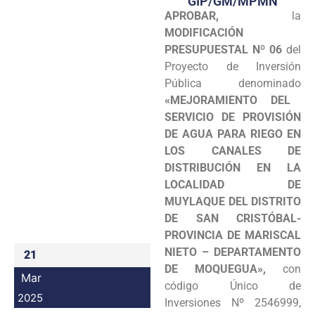
GIP/GM/MPMN
APROBAR,
la
Programas
MODIFICACIÓN
Intranet
PRESUPUESTAL Nº 06
del
Proyecto de Inversión
Pública denominado
«MEJORAMIENTO DEL
SERVICIO DE PROVISIÓN
DE AGUA PARA RIEGO EN
LOS CANALES DE
DISTRIBUCIÓN EN LA
LOCALIDAD DE
MUYLAQUE DEL DISTRITO
DE SAN CRISTÓBAL-
PROVINCIA DE MARISCAL
NIETO – DEPARTAMENTO
21
DE MOQUEGUA»,
con
Mar
código Único de
2025
Inversiones Nº 2546999,