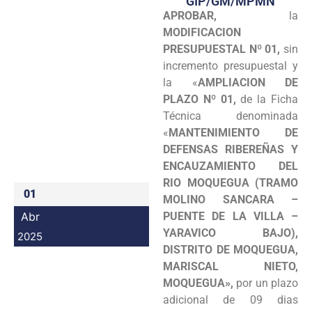
GIP/GM/MPMN
APROBAR,
la
Programas
MODIFICACION
Intranet
PRESUPUESTAL
Nº 01,
sin
incremento presupuestal y
la «
AMPLIACION DE
PLAZO Nº 01,
de la Ficha
Técnica denominada
«
MANTENIMIENTO DE
DEFENSAS RIBEREÑAS Y
ENCAUZAMIENTO DEL
RIO MOQUEGUA (TRAMO
01
MOLINO SANCARA –
Abr
PUENTE DE LA VILLA –
YARAVICO BAJO),
2025
DISTRITO DE MOQUEGUA,
MARISCAL NIETO,
MOQUEGUA»,
por un plazo
adicional de 09 dias