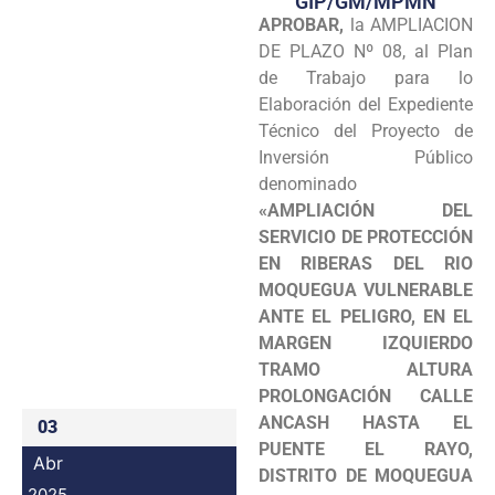
GIP/GM/MPMN
APROBAR,
la AMPLIACION
Programas
DE PLAZO Nº 08, al Plan
Intranet
de Trabajo para lo
Elaboración del Expediente
Técnico del Proyecto de
Inversión Público
denominado
«AMPLIACIÓN DEL
SERVICIO DE PROTECCIÓN
EN RIBERAS DEL RIO
MOQUEGUA VULNERABLE
ANTE EL PELIGRO, EN EL
MARGEN IZQUIERDO
TRAMO ALTURA
PROLONGACIÓN CALLE
ANCASH HASTA EL
03
PUENTE EL RAYO,
Abr
DISTRITO DE MOQUEGUA
2025