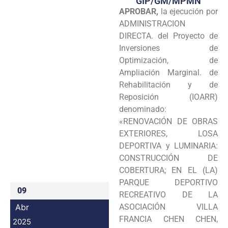
GIP/GM/MPMN
APROBAR,
la ejecución por
Programas
ADMINISTRACION
Intranet
DIRECTA. del Proyecto de
Inversiones de
Optimización, de
Ampliación Marginal. de
Rehabilitación y de
Reposición (IOARR)
denominado:
«RENOVACIÓN DE OBRAS
EXTERIORES, LOSA
DEPORTIVA y LUMINARIA:
CONSTRUCCIÓN DE
COBERTURA; EN EL (LA)
PARQUE DEPORTIVO
09
RECREATIVO DE LA
Abr
ASOCIACIÓN VILLA
FRANCIA CHEN CHEN,
2025