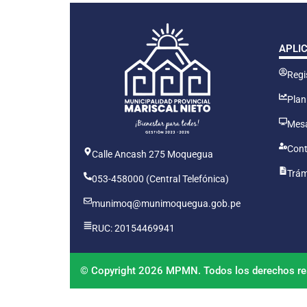
APLI
Regis
Plan
Mesa
Cont
Calle Ancash 275 Moquegua
Trám
053-458000 (Central Telefónica)
munimoq@munimoquegua.gob.pe
RUC: 20154469941
© Copyright 2026 MPMN. Todos los derechos re