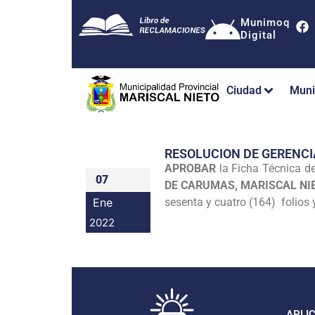
Munimoq
Digital
Ciudad
Muni
RESOLUCION DE GERENCI
APROBAR
la Ficha Técnica d
07
DE CARUMAS, MARISCAL NI
Ene
sesenta y cuatro (164) folios 
2022
APLI