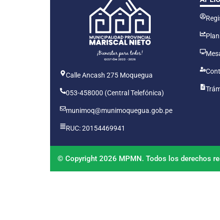
Regis
Plan
Mesa
Cont
Calle Ancash 275 Moquegua
Trám
053-458000 (Central Telefónica)
munimoq@munimoquegua.gob.pe
RUC: 20154469941
© Copyright 2026 MPMN. Todos los derechos re