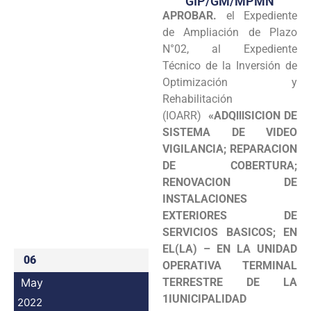
GIP/GM/MPMN
APROBAR.
el Expediente
Programas
de Ampliación de Plazo
Intranet
N°02, al Expediente
Técnico de la Inversión de
Optimización y
Rehabilitación
(IOARR)
«ADQlllSICION DE
SISTEMA DE VIDEO
VIGILANCIA; REPARACION
DE COBERTURA;
RENOVACION DE
INSTALACIONES
EXTERIORES DE
SERVICIOS BASICOS; EN
EL(LA) – EN LA UNIDAD
06
OPERATIVA TERMINAL
May
TERRESTRE DE LA
1IUNICIPALIDAD
2022