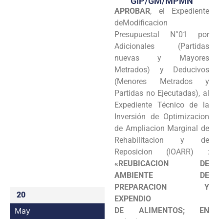
GIP/GM/MPMN
APROBAR
, el Expediente
Programas
deModificacion
Intranet
Presupuestal N°01 por
Adicionales (Partidas
nuevas y Mayores
Metrados) y Deducivos
(Menores Metrados y
Partidas no Ejecutadas), al
Expediente Técnico de la
Inversión de Optimizacion
de Ampliacion Marginal de
Rehabilitacion y de
Reposicion (IOARR) :
«REUBICACION DE
AMBIENTE DE
PREPARACION Y
20
EXPENDIO
May
DE ALIMENTOS; EN