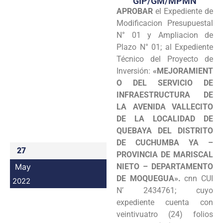
GIP/GM/MPMN
APROBAR
el Expediente de
Programas
Modificacion Presupuestal
Intranet
N° 01 y Ampliacion de
Plazo N° 01; al Expediente
Técnico del Proyecto de
Inversión:
«MEJORAMIENT
O DEL SERVICIO DE
INFRAESTRUCTURA DE
LA AVENIDA VALLECITO
DE LA LOCALIDAD DE
QUEBAYA DEL DISTRITO
DE CUCHUMBA YA –
27
PROVINCIA DE MARISCAL
May
NIETO – DEPARTAMENTO
DE MOQUEGUA».
cnn CUI
2022
N’ 2434761; cuyo
expediente cuenta con
veintivuatro (24) folios