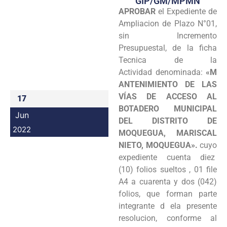
GIP/GM/MPMN
APROBAR
el Expediente de
Programas
Ampliacion de Plazo N°01,
Intranet
sin Incremento
Presupuestal, de la ficha
Tecnica de la
Actividad denominada:
«M
ANTENIMIENTO DE LAS
VÍAS DE ACCESO AL
17
BOTADERO MUNICIPAL
Jun
DEL DISTRITO DE
2022
MOQUEGUA, MARISCAL
NIETO, MOQUEGUA».
cuyo
expediente cuenta diez
(10) folios sueltos , 01 file
A4 a cuarenta y dos (042)
folios, que forman parte
integrante d ela presente
resolucion, conforme al