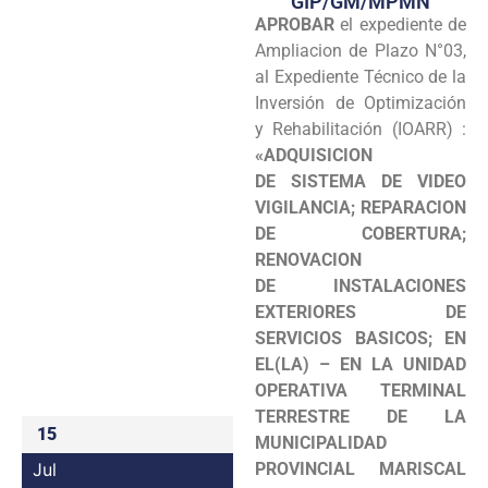
GIP/GM/MPMN
APROBAR
el expediente de
Programas
Ampliacion de Plazo N°03,
Intranet
al Expediente Técnico de la
Inversión de Optimización
y Rehabilitación (IOARR) :
«ADQUISICION
DE SISTEMA DE VIDEO
VIGILANCIA; REPARACION
DE COBERTURA;
RENOVACION
DE INSTALACIONES
EXTERIORES DE
SERVICIOS BASICOS; EN
EL(LA) – EN LA UNIDAD
OPERATIVA TERMINAL
TERRESTRE DE LA
15
MUNICIPALIDAD
Jul
PROVINCIAL MARISCAL