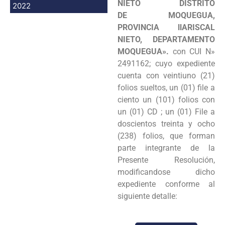
NIETO DISTRITO
2022
DE MOQUEGUA,
PROVINCIA llARISCAL
NIETO, DEPARTAMENTO
MOQUEGUA».
con CUI N»
2491162; cuyo expediente
cuenta con veintiuno (21)
folios sueltos, un (01) file a
ciento un (101) folios con
un (01) CD ; un (01) File a
doscientos treinta y ocho
(238) folios, que forman
parte integrante de la
Presente Resolución,
modificandose dicho
expediente conforme al
siguiente detalle: