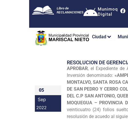
Munimoq
Digital
Ciudad
Muni
RESOLUCION DE GERENCI
APROBAR
, el Expediente de
Inversión denominado:
«AMPL
MONTALVO, SANTA ROSA CA
DE SAN PEDRO Y CERRO COL
05
DEL C.P SAN ANTONIO, QUEB
Sep
MOQUEGUA – PROVINCIA D
2022
veinticuatro (24) folios suel
resolusión de acuedo al siguie