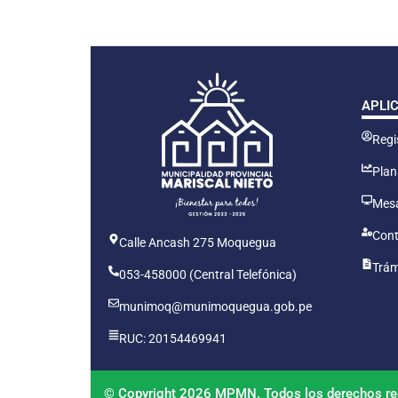
APLI
Regis
Plan
Mesa
Cont
Calle Ancash 275 Moquegua
Trám
053-458000 (Central Telefónica)
munimoq@munimoquegua.gob.pe
RUC: 20154469941
© Copyright 2026 MPMN. Todos los derechos re