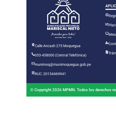
APLI
Regis
Plan
Mesa
Cont
Calle Ancash 275 Moquegua
Trám
053-458000 (Central Telefónica)
munimoq@munimoquegua.gob.pe
RUC: 20154469941
© Copyright 2026 MPMN. Todos los derechos re