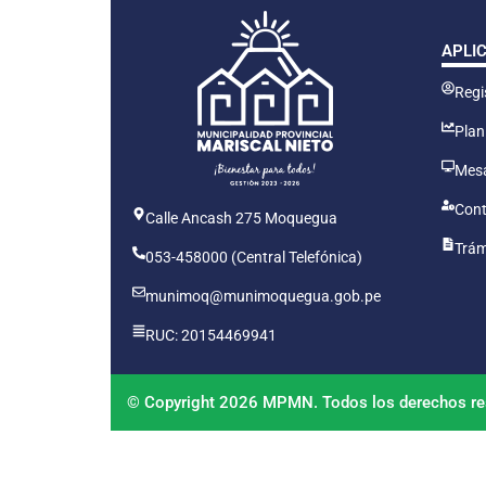
APLI
Regis
Plan
Mesa
Cont
Calle Ancash 275 Moquegua
Trám
053-458000 (Central Telefónica)
munimoq@munimoquegua.gob.pe
RUC: 20154469941
© Copyright 2026 MPMN. Todos los derechos re