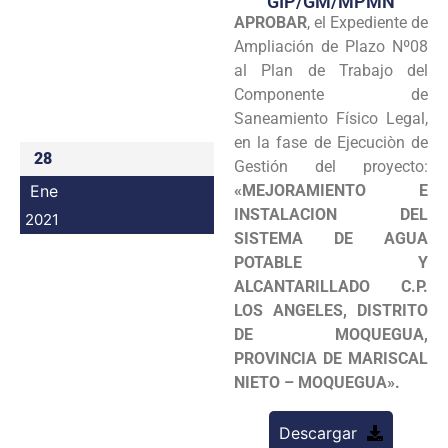
GIP/GM/MPMN
APROBAR
, el Expediente de
Programas
Ampliación de Plazo Nº08
Intranet
al Plan de Trabajo del
Componente de
Saneamiento Físico Legal,
en la fase de Ejecuciòn de
28
Gestión del proyecto:
Ene
«MEJORAMIENTO E
INSTALACION DEL
2021
SISTEMA DE AGUA
POTABLE Y
ALCANTARILLADO C.P.
LOS ANGELES, DISTRITO
DE MOQUEGUA,
PROVINCIA DE MARISCAL
NIETO – MOQUEGUA».
Descargar