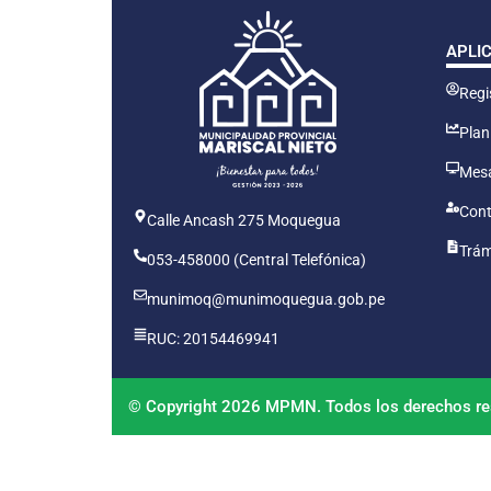
APLI
Regis
Plan
Mesa
Cont
Calle Ancash 275 Moquegua
Trám
053-458000 (Central Telefónica)
munimoq@munimoquegua.gob.pe
RUC: 20154469941
© Copyright 2026 MPMN. Todos los derechos re