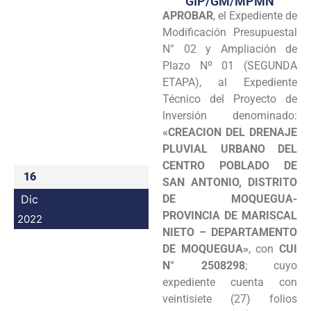
GIP/GM/MPMN
APROBAR
, el Expediente de
Programas
Modificación Presupuestal
Intranet
N° 02 y Ampliación de
Plazo Nº 01 (SEGUNDA
ETAPA), al Expediente
Técnico del Proyecto de
lnversión denominado:
«CREACION DEL DRENAJE
PLUVIAL URBANO DEL
CENTRO POBLADO DE
16
SAN ANTONIO, DISTRITO
Dic
DE MOQUEGUA-
PROVINCIA DE MARISCAL
2022
NIETO – DEPARTAMENTO
DE MOQUEGUA»
, con
CUI
N° 2508298
; cuyo
expediente cuenta con
veintisiete (27) folios