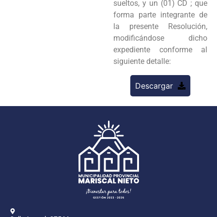
sueltos, y un (01) CD ; que
forma parte integrante de
la presente Resolución,
modificándose dicho
expediente conforme al
siguiente detalle:
Descargar