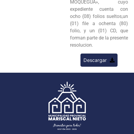
MOQUEGUA», cuyo
expediente cuenta con
ocho (08) folios sueltos,un
(01) file a ochenta (80)
folio, y un (01) CD, que
forman parte de la presente
resolucion.
Descargar