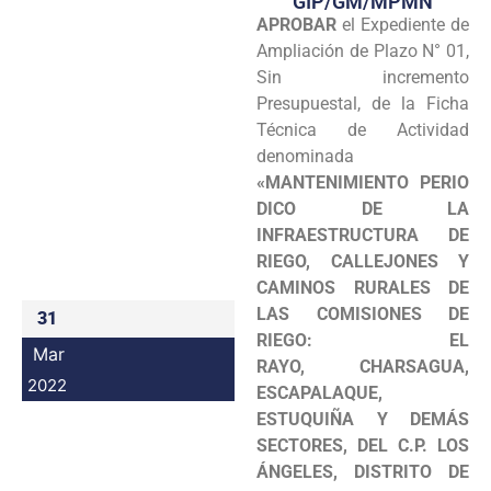
GIP/GM/MPMN
APROBAR
el Expediente de
Programas
Ampliación de Plazo N° 01,
Intranet
Sin incremento
Presupuestal, de la Ficha
Técnica de Actividad
denominada
«MANTENIMIENTO PERIO
DICO DE LA
INFRAESTRUCTURA DE
RIEGO, CALLEJONES Y
CAMINOS RURALES DE
LAS COMISIONES DE
31
RIEGO: EL
Mar
RAYO, CHARSAGUA,
2022
ESCAPALAQUE,
ESTUQUIÑA Y DEMÁS
SECTORES, DEL C.P. LOS
ÁNGELES, DISTRITO DE