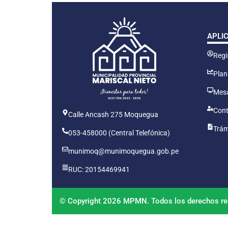
APLI
Regis
Plan
Mesa
Cont
Calle Ancash 275 Moquegua
Trám
053-458000 (Central Telefónica)
munimoq@munimoquegua.gob.pe
RUC: 20154469941
© Copyright 2026 MPMN. Todos los derechos re