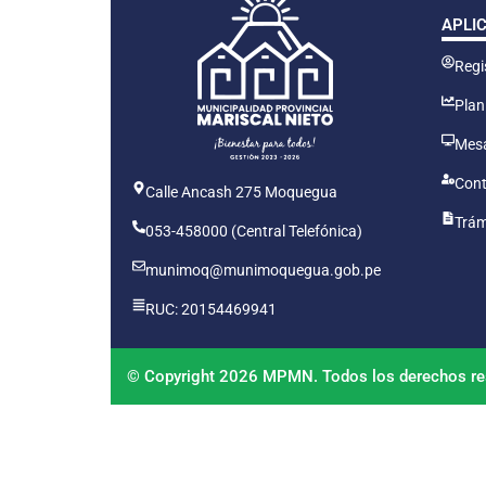
APLI
Regis
Plan
Mesa
Cont
Calle Ancash 275 Moquegua
Trám
053-458000 (Central Telefónica)
munimoq@munimoquegua.gob.pe
RUC: 20154469941
© Copyright 2026 MPMN. Todos los derechos re