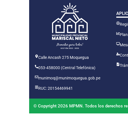
APLI
Regis
Plan
Mesa
Cont
Calle Ancash 275 Moquegua
Trám
053-458000 (Central Telefónica)
munimoq@munimoquegua.gob.pe
RUC: 20154469941
© Copyright 2026 MPMN. Todos los derechos re