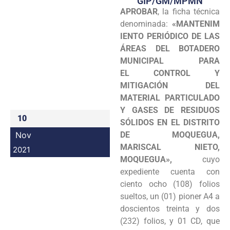
GIP/GM/MPMN
APROBAR
, la ficha técnica
Programas
denominada:
«MANTENIM
Intranet
IENTO PERIÓDICO DE LAS
ÁREAS DEL BOTADERO
MUNICIPAL PARA
EL CONTROL Y
MITIGACIÓN DEL
MATERIAL PARTICULADO
Y GASES DE RESIDUOS
10
SÓLIDOS EN EL DISTRITO
Nov
DE MOQUEGUA,
MARISCAL NIETO,
2021
MOQUEGUA»,
cuyo
expediente cuenta con
ciento ocho (108) folios
sueltos, un (01) pioner A4 a
doscientos treinta y dos
(232) folios, y 01 CD, que