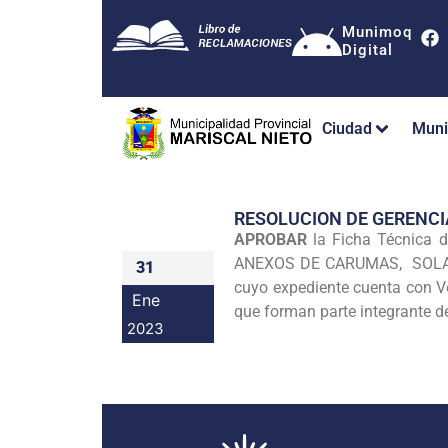
Munimoq
Digital
Ciudad
Muni
RESOLUCION DE GERENCI
APROBAR
la Ficha Técnic
ANEXOS DE CARUMAS, SOLAJ
31
cuyo expediente cuenta con Ve
Ene
que forman parte integrante de
2023