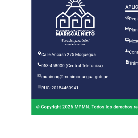
APLI
Regis
Plan
Mesa
Cont
Calle Ancash 275 Moquegua
Trám
053-458000 (Central Telefónica)
munimoq@munimoquegua.gob.pe
RUC: 20154469941
© Copyright 2026 MPMN. Todos los derechos re